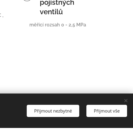
pojistných
ventilů
 ,
měřící rozsah 0 - 2,5 MPa
Přijmout nezbytné
Přijmout vše