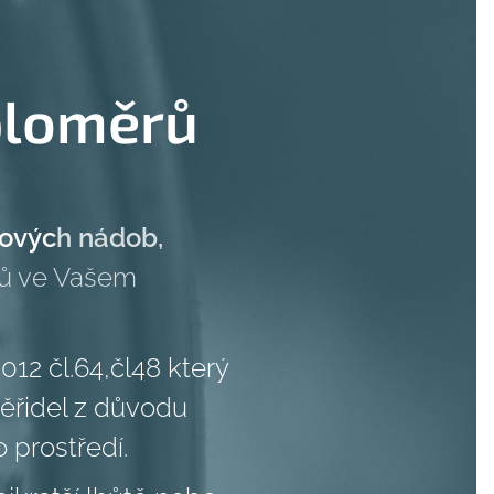
ploměrů
kovýc
h nádob
,
ěrů ve Vašem
12 čl.64,čl48 který
měřidel z důvodu
o prostředí.