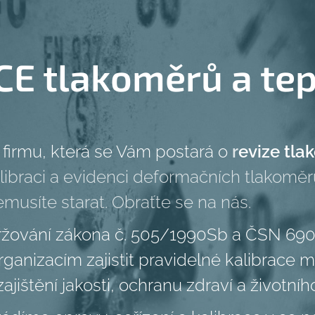
E tlakoměrů a te
 firmu, která se Vám postará o
r
evize tla
kalibraci a evidenci deformačních tlakom
musíte starat. Obraťte se na nás.
držování zákona č. 505/1990Sb a ČSN 6900
rganizacím zajistit pravidelné kalibrace 
jištění jakosti, ochranu zdraví a životníh