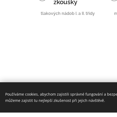
zkoušky
tlakových nádob I. a II. třídy
m
Používáme cookies, abychom zajistili správné fungování a bezp
můžeme zajistit tu nejlepší zkušenost při jejich návštěvě.
Firma s