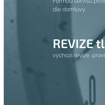
Formou servisu prová
dle domluvy.
REVIZE tl
výchozí revize, provo