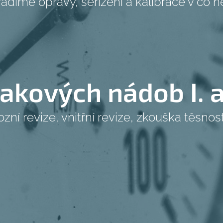
díme opravy, seřízení a kalibrace v co ne
akových nádob I. a 
zní revize, vnitřní revize, zkouška těsnost