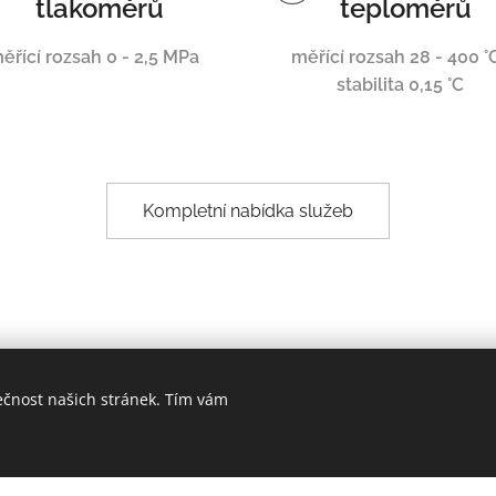
tlakoměrů
teploměrů
ěřící rozsah 0 - 2,5 MPa
měřící rozsah 28 - 400 °C
stabilita 0,15 °C
Kompletní nabídka služeb
ečnost našich stránek. Tím vám
 dlouhou tradicí