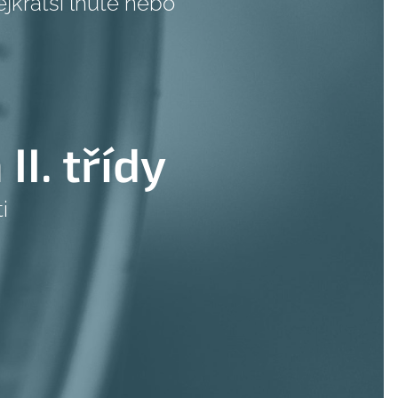
jkratší lhůtě nebo
II. třídy
i